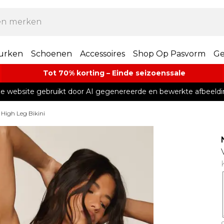
urken
Schoenen
Accessoires
Shop Op Pasvorm
Ge
Tot 70% korting – Einde seizoenssale
e website gebruikt door AI gegenereerde en bewerkte afbeeldi
High Leg Bikini