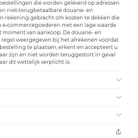
le bestellingen die worden geleverd op adressen
n niet‑terugbetaalbare douane- en
 in rekening gebracht om kosten te dekken die
an e‑commercegoederen met een lage waarde
et moment van aankoop. De douane- en
e regel weergegeven bij het afrekenen voordat
bestelling te plaatsen, erkent en accepteert u
ar zijn en niet worden teruggestort in geval
r dit wettelijk verplicht is.
€5.99
 heeft 21 dagen vanaf de dag dat u het ontvangt
€14.99