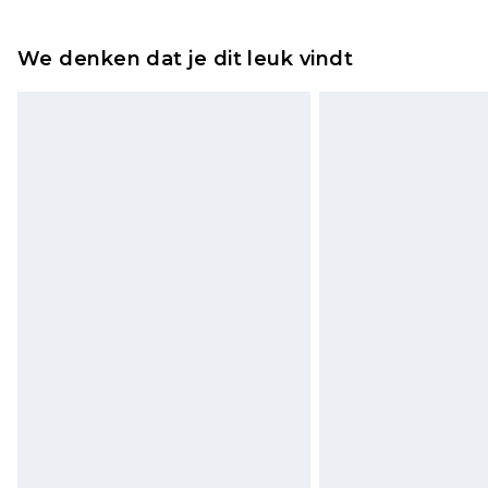
Tot 2 werkdagen
Houd er rekening mee dat er een 
wordt gebracht op uw terugbetal
We denken dat je dit leuk vindt
Let op, we kunnen geen restituti
cosmetica, piercingsieraden, sekssp
hygiënezegel niet op zijn plaats zit
Schoenen en/of kledingstukken 
de originele labels eraan bevest
gepast. Huishoudelijke artikelen,
kussens, moeten ongebruikt zijn 
zitten. Dit heeft geen invloed op u
Klik
hier
om ons volledige retourbe