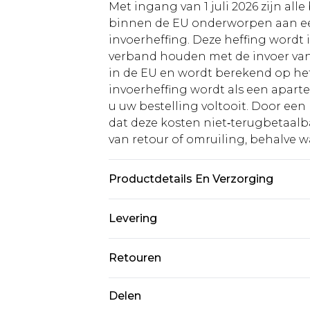
Met ingang van 1 juli 2026 zijn al
binnen de EU onderworpen aan ee
invoerheffing. Deze heffing wordt
verband houden met de invoer v
in de EU en wordt berekend op h
invoerheffing wordt als een apart
u uw bestelling voltooit. Door een 
dat deze kosten niet‑terugbetaalba
van retour of omruiling, behalve waa
Productdetails En Verzorging
85% POLYESTER, 15% ELASTANE
Levering
Standaardlevering Nederland
Retouren
Tot 5 werkdagen
Is er iets niet helemaal in orde? U
Delen
Expressdienst Nederland
om iets terug te sturen.