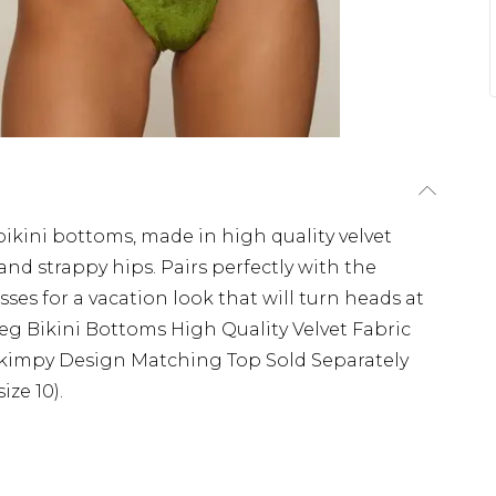
 bikini bottoms, made in high quality velvet
 and strappy hips. Pairs perfectly with the
ses for a vacation look that will turn heads at
eg Bikini Bottoms High Quality Velvet Fabric
y Skimpy Design Matching Top Sold Separately
ize 10).