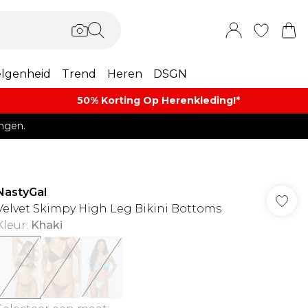
lgenheid
Trend
Heren
DSGN
50% Korting Op Herenkleding​!*​
ngen.
NastyGal
Velvet Skimpy High Leg Bikini Bottoms
Kleur
:
Khaki