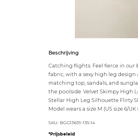
Beschrijving
Catching flights. Feel fierce in our
fabric, with a sexy high leg design
matching top, sandals, and sunglas
the poolside. Velvet Skimpy High L
Stellar High Leg Silhouette Flirt
Model wears a size M (US size 6/UK s
SKU:
BGG13639-135-14
*
Prijsbeleid