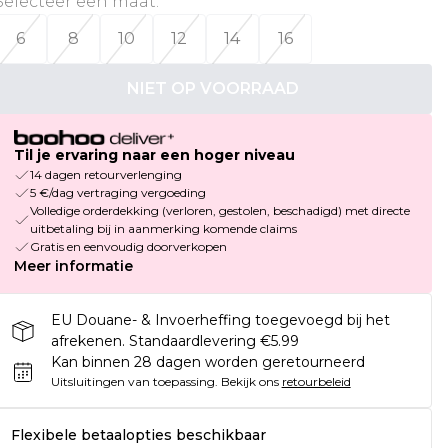
Selecteer een maat
:
6
8
10
12
14
16
NIET OP VOORRAAD
Til je ervaring naar een hoger niveau
14 dagen retourverlenging
5 €/dag vertraging vergoeding
Volledige orderdekking (verloren, gestolen, beschadigd) met directe
uitbetaling bij in aanmerking komende claims
Gratis en eenvoudig doorverkopen
Meer informatie
EU Douane- & Invoerheffing toegevoegd bij het
afrekenen. Standaardlevering €5.99
Kan binnen 28 dagen worden geretourneerd
Uitsluitingen van toepassing.
Bekijk ons
retourbeleid
Flexibele betaalopties beschikbaar