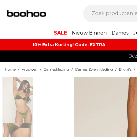
SALE
Nieuw Binnen
Dames
J
10% Extra Korting! Code: EXTRA​
Dez
Home
/
Vrouwen
/
Dameskleding
/
Dames Zwemkleding
/
Bikini's
/