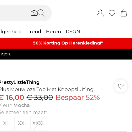
lgenheid
Trend
Heren
DSGN
50% Korting Op Herenkleding​!*​
ngen.
PrettyLittleThing
Plus Mouwloze Top Met Knoopsluiting
€ 16,00
€ 33,00
Bespaar 52%
Kleur
:
Mocha
Selecteer een maat
:
XL
XXL
XXXL