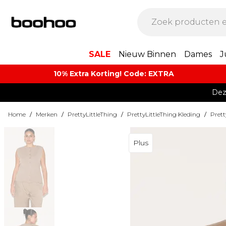
SALE
Nieuw Binnen
Dames
J
10% Extra Korting! Code: EXTRA​
Dez
Home
/
Merken
/
PrettyLittleThing
/
PrettyLittleThing Kleding
/
Prett
Plus