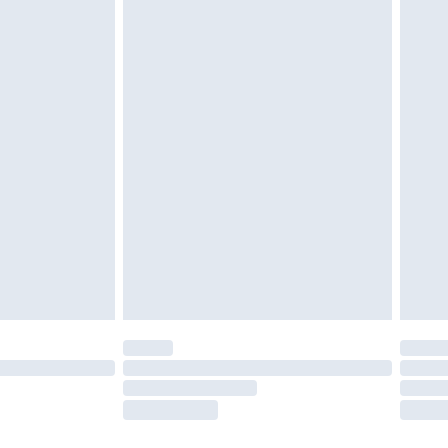
igd. Schoenen moeten ook binnenshuis worden
 zoals beddengoed, matrassen, toppers en
en in de originele, ongeopende verpakking
w wettelijke rechten.
leid te bekijken.