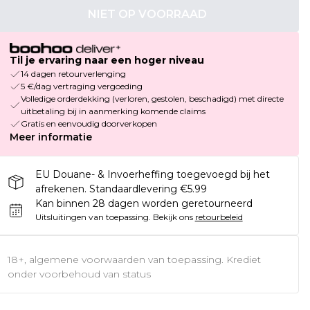
NIET OP VOORRAAD
Til je ervaring naar een hoger niveau
14 dagen retourverlenging
5 €/dag vertraging vergoeding
Volledige orderdekking (verloren, gestolen, beschadigd) met directe
uitbetaling bij in aanmerking komende claims
Gratis en eenvoudig doorverkopen
Meer informatie
EU Douane- & Invoerheffing toegevoegd bij het
afrekenen. Standaardlevering €5.99
Kan binnen 28 dagen worden geretourneerd
Uitsluitingen van toepassing.
Bekijk ons
retourbeleid
18+, algemene voorwaarden van toepassing. Krediet
onder voorbehoud van status