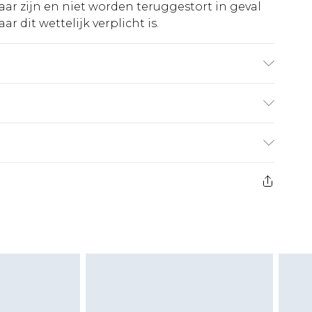
ar zijn en niet worden teruggestort in geval
r dit wettelijk verplicht is.
ruikte stof kan kleur afgeven.
€5.99
 heeft 21 dagen vanaf de dag dat u het ontvangt
€14.99
retourkosten van €7 per pakket in mindering
ingsbedrag.
es aanbieden voor modieuze gezichtsmaskers,
eeltjes, en badkleding of lingerie als de
 of is verbroken.
moeten ongedragen en ongewassen zijn met