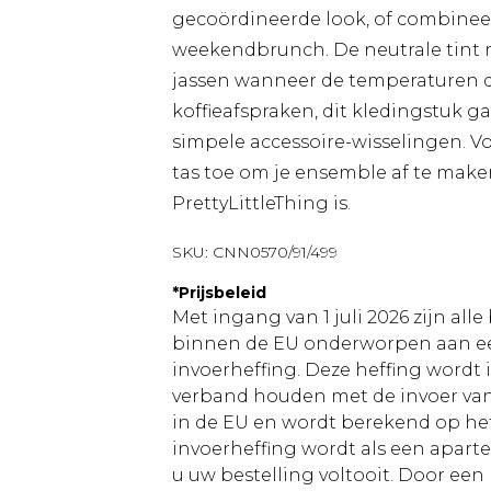
gecoördineerde look, of combineer
weekendbrunch. De neutrale tint 
jassen wanneer de temperaturen d
koffieafspraken, dit kledingstuk 
simpele accessoire-wisselingen. V
tas toe om je ensemble af te make
PrettyLittleThing is.
SKU:
CNN0570/91/499
*
Prijsbeleid
Met ingang van 1 juli 2026 zijn al
binnen de EU onderworpen aan ee
invoerheffing. Deze heffing wordt
verband houden met de invoer v
in de EU en wordt berekend op h
invoerheffing wordt als een apart
u uw bestelling voltooit. Door een 