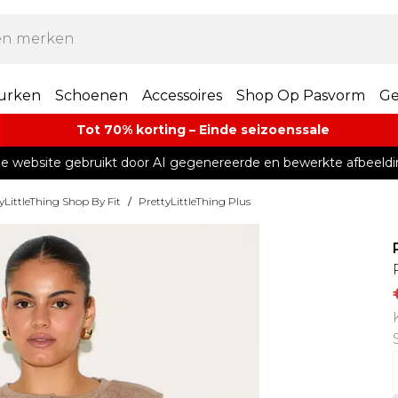
urken
Schoenen
Accessoires
Shop Op Pasvorm
Ge
Tot 70% korting – Einde seizoenssale
e website gebruikt door AI gegenereerde en bewerkte afbeeldi
yLittleThing Shop By Fit
/
PrettyLittleThing Plus