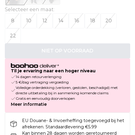
Selecteer een maat
:
8
10
12
14
16
18
20
22
NIET OP VOORRAAD
Til je ervaring naar een hoger niveau
14 dagen retourverlenging
5 €/dag vertraging vergoeding
Volledige orderdekking (verloren, gestolen, beschadigd) met
directe uitbetaling bij in aanmerking komende claims
Gratis en eenvoudig doorverkopen
Meer informatie
EU Douane- & Invoerheffing toegevoegd bij het
afrekenen. Standaardlevering €5.99
Kan binnen 28 dagen worden geretourneerd