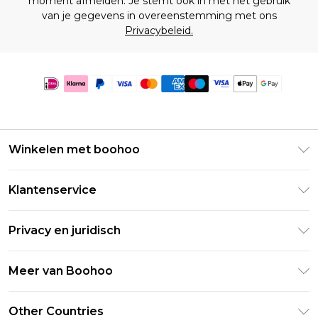
moment afmelden. Je stemt ook in met het gebruik
van je gegevens in overeenstemming met ons
Privacybeleid.
Winkelen met boohoo
Klarna
Klantenservice
Clearpay
Retourneer uw bestelling
Studentenkorting - Student Beans
Privacy en juridisch
Veelgestelde vragen
Studentenkorting - UNiDAYS
Privacybeleid
Leveringsinformatie
Meer van Boohoo
Boohoo App
Algemene voorwaarden
Retourinformatie
Maatgids
Verklaring over moderne slavernij
Over cookies
Other Countries
Neem contact met ons op