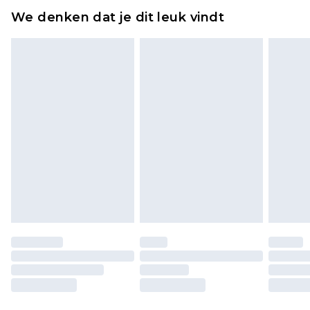
ongebruikt zijn en in de originele, ongeopende
We denken dat je dit leuk vindt
verpakking zitten. Dit heeft geen invloed op uw
wettelijke rechten.
Klik
hier
om ons volledige retourbeleid te
bekijken.