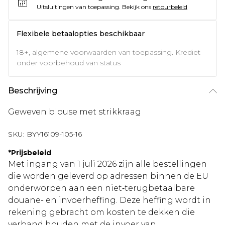
Uitsluitingen van toepassing.
Bekijk ons
retourbeleid
Flexibele betaalopties beschikbaar
18+, algemene voorwaarden van toepassing. Krediet
onder voorbehoud van status
Beschrijving
Geweven blouse met strikkraag
SKU:
BYY16109-105-16
*
Prijsbeleid
Met ingang van 1 juli 2026 zijn alle bestellingen
die worden geleverd op adressen binnen de EU
onderworpen aan een niet‑terugbetaalbare
douane- en invoerheffing. Deze heffing wordt in
rekening gebracht om kosten te dekken die
verband houden met de invoer van