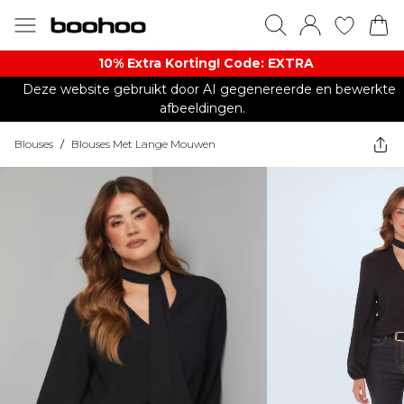
10% Extra Korting! Code: EXTRA​
Deze website gebruikt door AI gegenereerde en bewerkte
afbeeldingen.
Blouses
/
Blouses Met Lange Mouwen