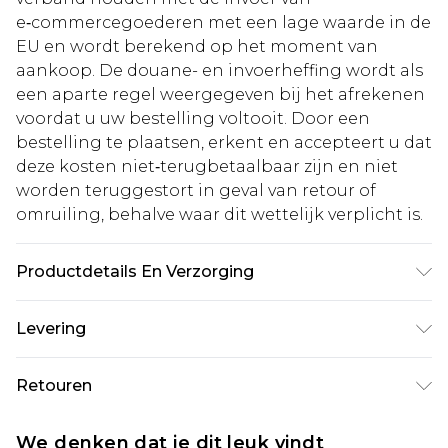
e‑commercegoederen met een lage waarde in de
EU en wordt berekend op het moment van
aankoop. De douane- en invoerheffing wordt als
een aparte regel weergegeven bij het afrekenen
voordat u uw bestelling voltooit. Door een
bestelling te plaatsen, erkent en accepteert u dat
deze kosten niet‑terugbetaalbaar zijn en niet
worden teruggestort in geval van retour of
omruiling, behalve waar dit wettelijk verplicht is.
Productdetails En Verzorging
Buitenstof en voering: 100% polyester. -
Levering
Machinewasbaar.- Model draagt maat 10,
ongeveer lengte 1,70-1,75 m.
Standaardlevering Nederland
€5.99
Retouren
Tot 5 werkdagen
Is er iets niet helemaal in orde? U heeft 21 dagen
Expressdienst Nederland
€14.99
We denken dat je dit leuk vindt