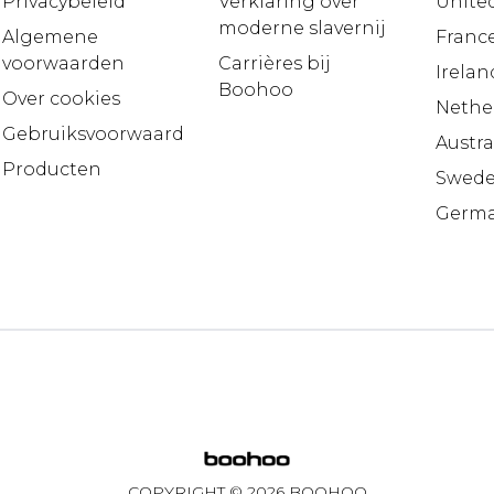
Privacybeleid
Verklaring over
United
moderne slavernij
Algemene
Franc
voorwaarden
Carrières bij
Irelan
Boohoo
Over cookies
Nethe
Gebruiksvoorwaarden
Austra
Producten
Swed
Germ
COPYRIGHT ©
2026
BOOHOO