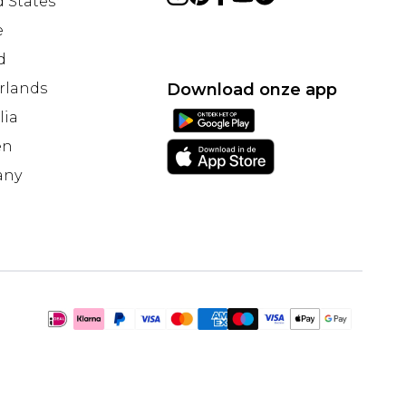
 States
e
d
rlands
Download onze app
lia
en
any