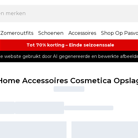
Zomeroutfits
Schoenen
Accessoires
Shop Op Pasv
Tot 70% korting – Einde seizoenssale
e website gebruikt door AI gegenereerde en bewerkte afbeeldi
Home Accessoires Cosmetica Opsla