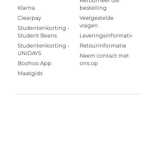
Retourneer uw
Klarna
bestelling
Clearpay
Veelgestelde
vragen
Studentenkorting -
Student Beans
Leveringsinformatie
Studentenkorting -
Retourinformatie
UNiDAYS
Neem contact met
Boohoo App
ons op
Maatgids