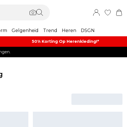
orm
Gelgenheid
Trend
Heren
DSGN
50% Korting Op Herenkleding​!*​
ngen.
g