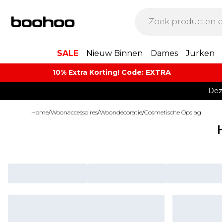
SALE
Nieuw Binnen
Dames
Jurken
10% Extra Korting! Code: EXTRA​
Dez
Home
/
Woonaccessoires
/
Woondecoratie
/
Cosmetische Opslag