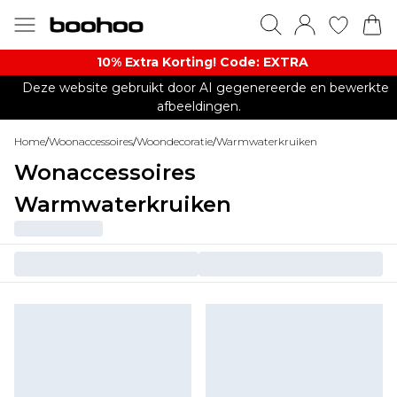
10% Extra Korting! Code: EXTRA​
Deze website gebruikt door AI gegenereerde en bewerkte
afbeeldingen.
Home
/
Woonaccessoires
/
Woondecoratie
/
Warmwaterkruiken
Wonaccessoires
Warmwaterkruiken