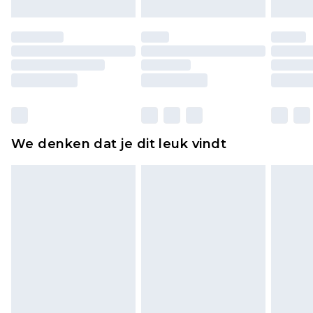
Schoenen en/of kledingstukken moeten
ongedragen en ongewassen zijn met de
originele labels eraan bevestigd. Schoenen
moeten ook binnenshuis worden gepast.
Huishoudelijke artikelen, zoals beddengoed,
matrassen, toppers en kussens, moeten
ongebruikt zijn en in de originele, ongeopende
We denken dat je dit leuk vindt
verpakking zitten. Dit heeft geen invloed op uw
wettelijke rechten.
Klik
hier
om ons volledige retourbeleid te
bekijken.