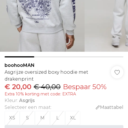
boohooMAN
Asgrijze oversized boxy hoodie met
drakenprint
€ 20,00
€ 40,00
Bespaar 50%
Extra 10% korting met code: EXTRA
Kleur
:
Asgrijs
Selecteer een maat
:
Maattabel
XS
S
M
L
XL