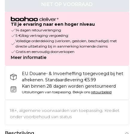
NIET OP VOORRAAD
Til je ervaring naar een hoger niveau
14 dagen retourverlenging
5 €/dag vertraging vergoeding
Volledige orderdekking (verloren, gestolen, beschadigd) met
directe uitbetaling bij in aanmerking komende claims
Gratis en eenvoudig doorverkopen
Meer informatie
EU Douane- & Invoerheffing toegevoegd bij het
afrekenen. Standaardlevering €5.99
Kan binnen 28 dagen worden geretourneerd
Uitsluitingen van toepassing.
Bekijk ons
retourbeleid
18+, algemene voorwaarden van toepassing. Krediet
onder voorbehoud van status
Beschrijving