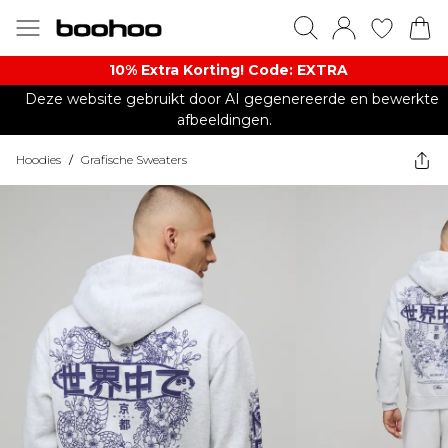
10% Extra Korting! Code: EXTRA​
Deze website gebruikt door AI gegenereerde en bewerkte
afbeeldingen.
Hoodies
/
Grafische Sweaters