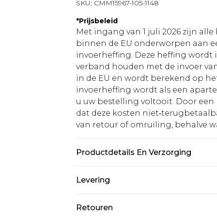
SKU:
CMM15967-105-1148
*
Prijsbeleid
Met ingang van 1 juli 2026 zijn al
binnen de EU onderworpen aan ee
invoerheffing. Deze heffing wordt
verband houden met de invoer v
in de EU en wordt berekend op h
invoerheffing wordt als een apart
u uw bestelling voltooit. Door een 
dat deze kosten niet‑terugbetaalba
van retour of omruiling, behalve waa
Productdetails En Verzorging
100% katoen. Model is 6'1" en draa
Levering
Standaardlevering Nederland
Retouren
Tot 5 werkdagen