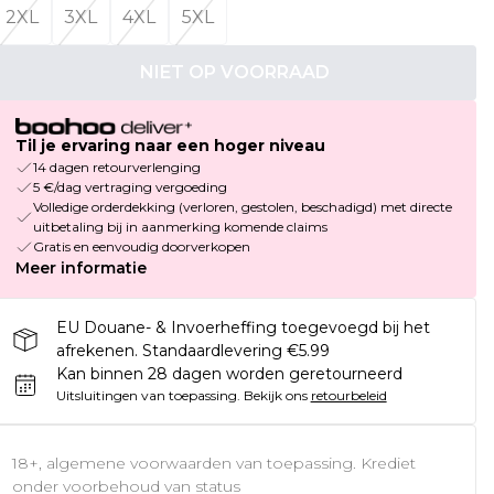
2XL
3XL
4XL
5XL
NIET OP VOORRAAD
Til je ervaring naar een hoger niveau
14 dagen retourverlenging
5 €/dag vertraging vergoeding
Volledige orderdekking (verloren, gestolen, beschadigd) met directe
uitbetaling bij in aanmerking komende claims
Gratis en eenvoudig doorverkopen
Meer informatie
EU Douane- & Invoerheffing toegevoegd bij het
afrekenen. Standaardlevering €5.99
Kan binnen 28 dagen worden geretourneerd
Uitsluitingen van toepassing.
Bekijk ons
retourbeleid
18+, algemene voorwaarden van toepassing. Krediet
onder voorbehoud van status