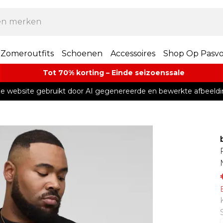
Zomeroutfits
Schoenen
Accessoires
Shop Op Pasv
Tot 70% korting – Einde seizoenssale
e website gebruikt door AI gegenereerde en bewerkte afbeeldi