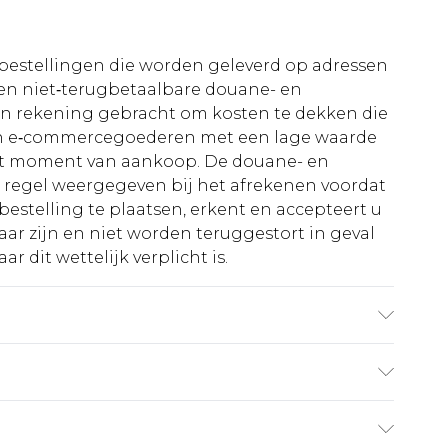
le bestellingen die worden geleverd op adressen
n niet‑terugbetaalbare douane- en
 in rekening gebracht om kosten te dekken die
an e‑commercegoederen met een lage waarde
et moment van aankoop. De douane- en
e regel weergegeven bij het afrekenen voordat
bestelling te plaatsen, erkent en accepteert u
ar zijn en niet worden teruggestort in geval
r dit wettelijk verplicht is.
gt UK maat 3XL/42.
€5.99