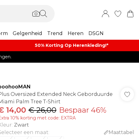
orm
Gelgenheid
Trend
Heren
DSGN
50% Korting Op Herenkleding​!*​
ngen.
boohooMAN
Plus Oversized Extended Neck Geborduurde
Miami Palm Tree T-Shirt
€ 14,00
€ 26,00
Bespaar 46%
Extra 10% korting met code: EXTRA
Kleur
:
Zwart
Selecteer een maat
:
Maattabel