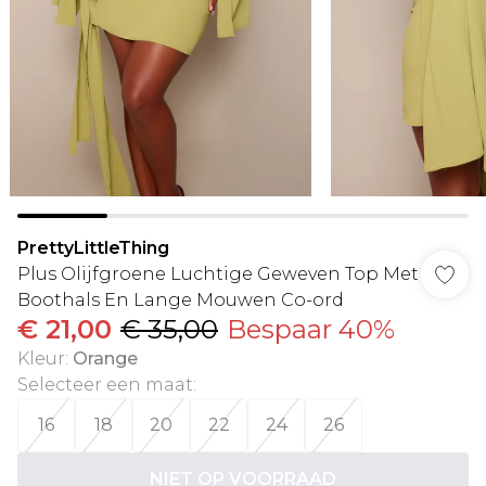
PrettyLittleThing
Plus Olijfgroene Luchtige Geweven Top Met
Boothals En Lange Mouwen Co-ord
€ 21,00
€ 35,00
Bespaar 40%
Kleur
:
Orange
Selecteer een maat
:
16
18
20
22
24
26
NIET OP VOORRAAD