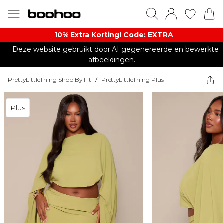
10% Extra Korting! Code: EXTRA​
Deze website gebruikt door AI gegenereerde en bewerkte
afbeeldingen.
PrettyLittleThing Shop By Fit
/
PrettyLittleThing Plus
Plus