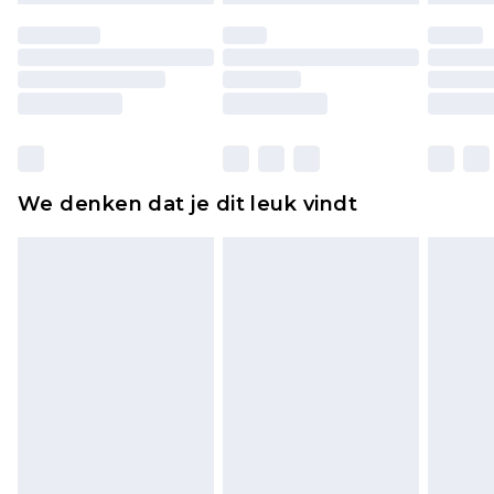
ongedragen en ongewassen zijn met de
originele labels eraan bevestigd. Schoenen
moeten ook binnenshuis worden gepast.
Huishoudelijke artikelen, zoals beddengoed,
matrassen, toppers en kussens, moeten
ongebruikt zijn en in de originele, ongeopende
We denken dat je dit leuk vindt
verpakking zitten. Dit heeft geen invloed op uw
wettelijke rechten.
Klik
hier
om ons volledige retourbeleid te
bekijken.