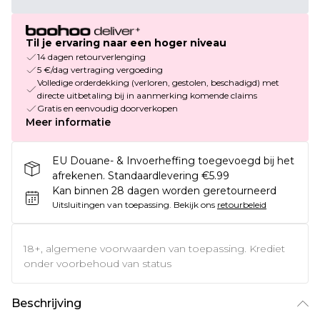
Til je ervaring naar een hoger niveau
14 dagen retourverlenging
5 €/dag vertraging vergoeding
Volledige orderdekking (verloren, gestolen, beschadigd) met
directe uitbetaling bij in aanmerking komende claims
Gratis en eenvoudig doorverkopen
Meer informatie
EU Douane- & Invoerheffing toegevoegd bij het
afrekenen. Standaardlevering €5.99
Kan binnen 28 dagen worden geretourneerd
Uitsluitingen van toepassing.
Bekijk ons
retourbeleid
18+, algemene voorwaarden van toepassing. Krediet
onder voorbehoud van status
Beschrijving